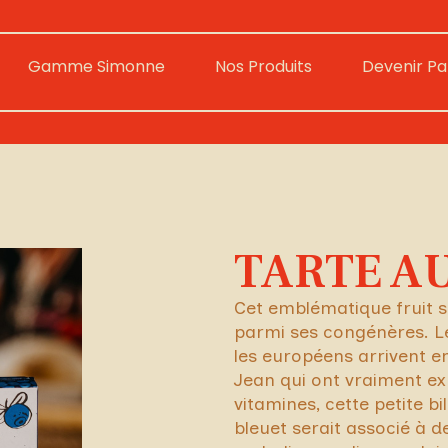
Gamme Simonne
Nos Produits
Devenir Pa
TARTE A
Cet emblématique fruit s
parmi ses congénères. L
les européens arrivent e
Jean qui ont vraiment exp
vitamines, cette petite bi
bleuet serait associé à