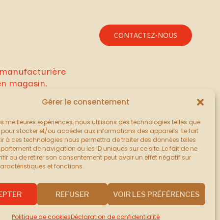
CONTACTEZ-NOUS
e manufacturière
en magasin.
Gérer le consentement
 les meilleures expériences, nous utilisons des technologies telles que
 pour stocker et/ou accéder aux informations des appareils. Le fait
r à ces technologies nous permettra de traiter des données telles
ortement de navigation ou les ID uniques sur ce site. Le fait de ne
ir ou de retirer son consentement peut avoir un effet négatif sur
aractéristiques et fonctions.
EPTER
REFUSER
VOIR LES PRÉFÉRENCES
© 2026 PAG Produits alimentaires
Politique de cookies
Déclaration de confidentialité