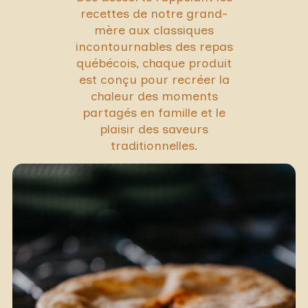
recettes de notre grand-
mère aux classiques
incontournables des repas
québécois, chaque produit
est conçu pour recréer la
chaleur des moments
partagés en famille et le
plaisir des saveurs
traditionnelles.